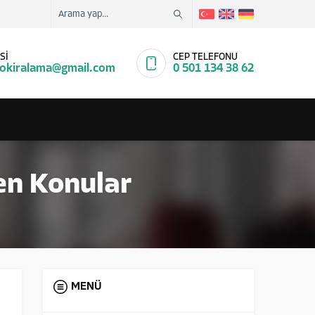
Sİ
CEP TELEFONU
tokiralama@gmail.com
0 501 134 38 62
nen Konular
MENÜ