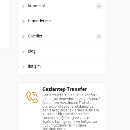
Kurumsal
Hizmetlerimiz
Galeriler
Blog
İletişim
Gaziantep Transfer
Gaziantep’te güvenilir ve konforlu
bir ulaşım deneyimi mi arıyorsunuz?
Gaziantep Havalimanı Transfer
olarak, profesyonel ekibimiz ve
geniş araç seçeneklerimizle sizlere
kusursuz bir transfer hizmeti
sunuyoruz. Şehir içi ve çevre
ilçelere hızlı, güvenli ve bütçenize
uygun çözümler için bizimle
iletişime geçin.