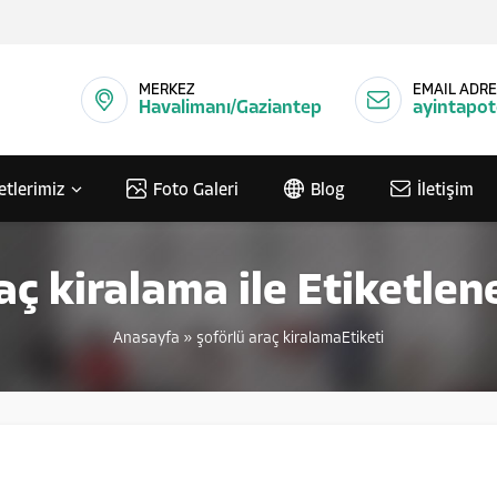
MERKEZ
EMAIL ADRE
Havalimanı/Gaziantep
ayintapo
etlerimiz
Foto Galeri
Blog
İletişim
aç kiralama ile Etiketle
Anasayfa
»
şoförlü araç kiralamaEtiketi