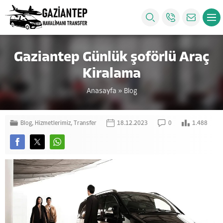
Gaziantep Günlük şoförlü Araç
Kiralama
Anasayfa
»
Blog
Blog
,
Hizmetlerimiz
,
Transfer
18.12.2023
0
1.488