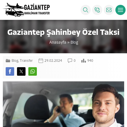
Gaziantep Şahinbey Özel Taksi
Anasayfa
»
Blog
Blog
,
Transfer
29.02.2024
0
940