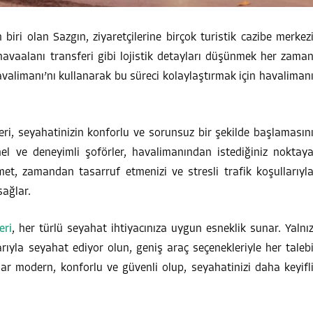
 biri olan Sazgın, ziyaretçilerine birçok turistik cazibe merkez
havaalanı transferi gibi lojistik detayları düşünmek her zama
Havalimanı’nı kullanarak bu süreci kolaylaştırmak için havaliman
ri, seyahatinizin konforlu ve sorunsuz bir şekilde başlamasın
nel ve deneyimli şoförler, havalimanından istediğiniz noktay
met, zamandan tasarruf etmenizi ve stresli trafik koşullarıyl
sağlar.
eri
, her türlü seyahat ihtiyacınıza uygun esneklik sunar. Yalnı
rıyla seyahat ediyor olun, geniş araç seçenekleriyle her taleb
ar modern, konforlu ve güvenli olup, seyahatinizi daha keyifl