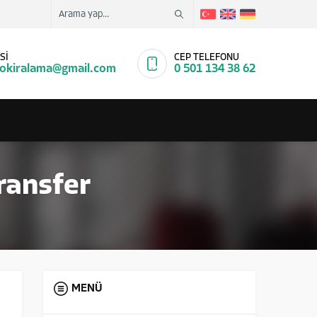
Sİ
CEP TELEFONU
tokiralama@gmail.com
0 501 134 38 62
ransfer
MENÜ