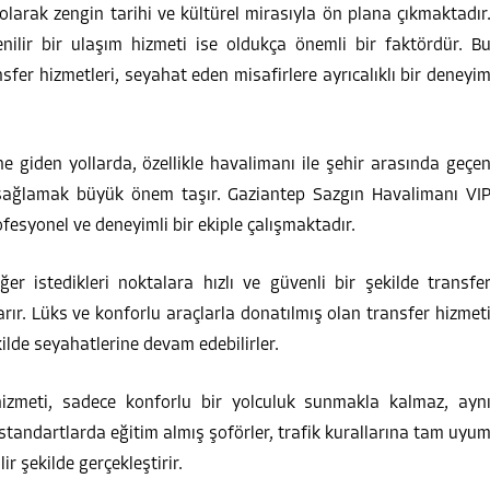
 olarak zengin tarihi ve kültürel mirasıyla ön plana çıkmaktadır
ilir bir ulaşım hizmeti ise oldukça önemli bir faktördür. B
er hizmetleri, seyahat eden misafirlere ayrıcalıklı bir deneyi
ne giden yollarda, özellikle havalimanı ile şehir arasında geçe
 sağlamak büyük önem taşır. Gaziantep Sazgın Havalimanı VI
ofesyonel ve deneyimli bir ekiple çalışmaktadır.
ğer istedikleri noktalara hızlı ve güvenli bir şekilde transfe
rır. Lüks ve konforlu araçlarla donatılmış olan transfer hizmet
ilde seyahatlerine devam edebilirler.
izmeti, sadece konforlu bir yolculuk sunmakla kalmaz, ayn
tandartlarda eğitim almış şoförler, trafik kurallarına tam uyu
r şekilde gerçekleştirir.