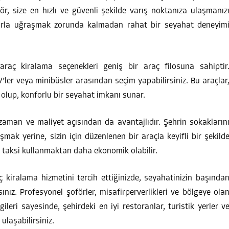
ör, size en hızlı ve güvenli şekilde varış noktanıza ulaşmanız
uklarla uğraşmak zorunda kalmadan rahat bir seyahat deneyim
raç kiralama seçenekleri geniş bir araç filosuna sahiptir
’ler veya minibüsler arasından seçim yapabilirsiniz. Bu araçlar
 olup, konforlu bir seyahat imkanı sunar.
aman ve maliyet açısından da avantajlıdır. Şehrin sokakların
ak yerine, sizin için düzenlenen bir araçla keyifli bir şekild
a taksi kullanmaktan daha ekonomik olabilir.
 kiralama hizmetini tercih ettiğinizde, seyahatinizin başında
sınız. Profesyonel şoförler, misafirperverlikleri ve bölgeye ola
lgileri sayesinde, şehirdeki en iyi restoranlar, turistik yerler v
 ulaşabilirsiniz.