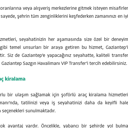
storanlarına veya alışveriş merkezlerine gitmek isteyen misafirle
 sayede, şehrin tüm zenginliklerini keşfederken zamanınızı en iy
zmetleri, seyahatinizin her aşamasında size özel bir deneyi
ibi temel unsurları bir araya getiren bu hizmet, Gaziantep’
ir. Siz de Gaziantep’e yapacağınız seyahatte, kaliteli transfe
Gaziantep Sazgın Havalimanı VIP Transfer’i tercih edebilirsiniz.
aç kiralama
lu bir ulaşım sağlamak için şoförlü araç kiralama hizmetler
manı’nda, tatilinizi veya iş seyahatinizi daha da keyifli hal
a seçenekleri sunulmaktadır.
çok avantaj vardır. Öncelikle, yabancı bir şehirde yol bulm