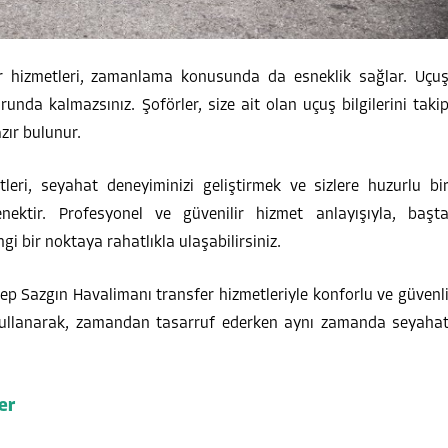
er hizmetleri, zamanlama konusunda da esneklik sağlar. Uçu
unda kalmazsınız. Şoförler, size ait olan uçuş bilgilerini taki
zır bulunur.
eri, seyahat deneyiminizi geliştirmek ve sizlere huzurlu bi
ektir. Profesyonel ve güvenilir hizmet anlayışıyla, başt
i bir noktaya rahatlıkla ulaşabilirsiniz.
p Sazgın Havalimanı transfer hizmetleriyle konforlu ve güvenl
i kullanarak, zamandan tasarruf ederken aynı zamanda seyaha
er