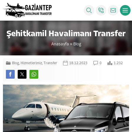
Şehitkamil Havalimanı Transfer
Anasayfa
»
Blog
Blog
,
Hizmetlerimiz
,
Transfer
18.12.2023
0
1.232