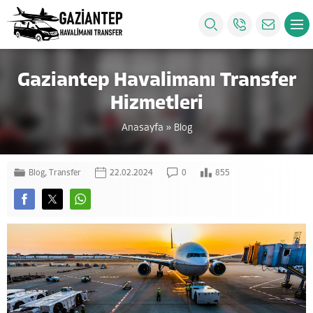
Gaziantep Havalimanı Transfer
Hizmetleri
Anasayfa
»
Blog
Blog
,
Transfer
22.02.2024
0
855