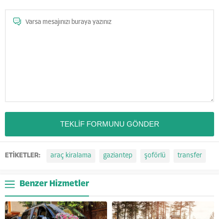
ETİKETLER:
araç kiralama
gaziantep
şoförlü
transfer
Benzer Hizmetler