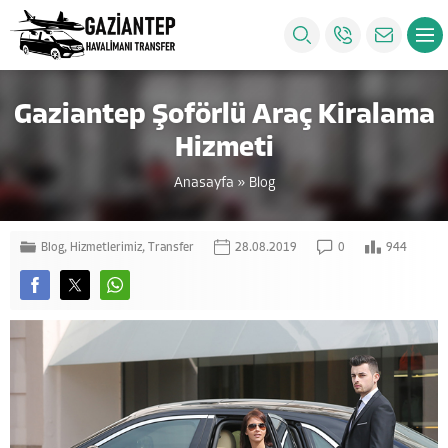
Gaziantep Şoförlü Araç Kiralama
Hizmeti
Anasayfa
»
Blog
Blog
,
Hizmetlerimiz
,
Transfer
28.08.2019
0
944