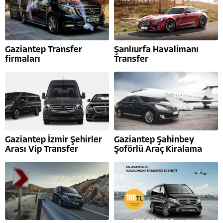
Gaziantep Transfer
Şanlıurfa Havalimanı
firmaları
Transfer
Gaziantep İzmir Şehirler
Gaziantep Şahinbey
Arası Vip Transfer
Şoförlü Araç Kiralama