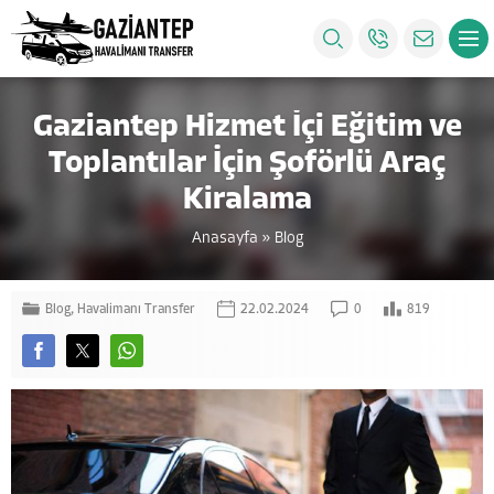
Gaziantep Hizmet İçi Eğitim ve
Toplantılar İçin Şoförlü Araç
Kiralama
Anasayfa
»
Blog
Blog
,
Havalimanı Transfer
22.02.2024
0
819