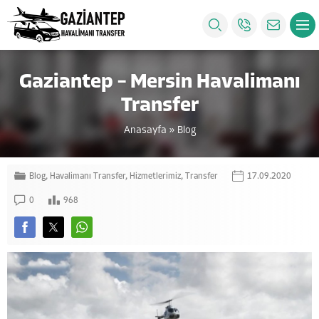
Gaziantep – Mersin Havalimanı
Transfer
Anasayfa
»
Blog
Blog
,
Havalimanı Transfer
,
Hizmetlerimiz
,
Transfer
17.09.2020
0
968