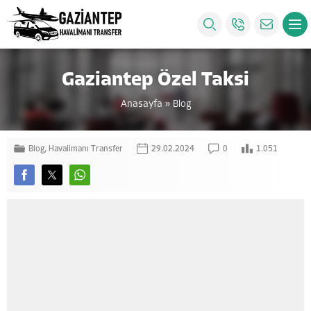
Gaziantep Özel Taksi
Anasayfa
»
Blog
Blog
,
Havalimanı Transfer
29.02.2024
0
1.051