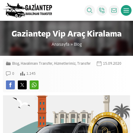
Gaziantep Vip Araç Kiralama
Anasayfa
»
Blog
Blog
,
Havalimanı Transfer
,
Hizmetlerimiz
,
Transfer
15.09.2020
0
1.145