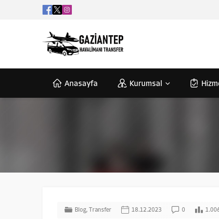
Anasayfa
Kurumsal
Hizm
Blog
,
Transfer
18.12.2023
0
1.00