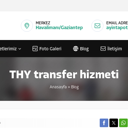
MERKEZ
EMAIL ADRE
Havalimanı/Gaziantep
ayintapo
etlerimiz
Foto Galeri
Blog
İletişim
THY transfer hizmeti
Anasayfa
»
Blog
6