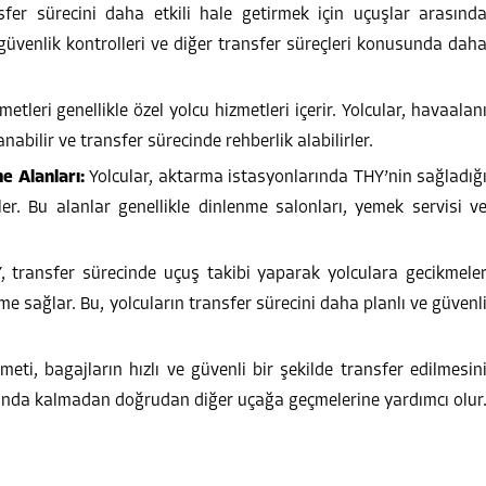
fer sürecini daha etkili hale getirmek için uçuşlar arasınd
 güvenlik kontrolleri ve diğer transfer süreçleri konusunda dah
etleri genellikle özel yolcu hizmetleri içerir. Yolcular, havaalan
nabilir ve transfer sürecinde rehberlik alabilirler.
e Alanları:
Yolcular, aktarma istasyonlarında THY’nin sağladığ
er. Bu alanlar genellikle dinlenme salonları, yemek servisi v
 transfer sürecinde uçuş takibi yaparak yolculara gecikmele
me sağlar. Bu, yolcuların transfer sürecini daha planlı ve güvenl
eti, bagajların hızlı ve güvenli bir şekilde transfer edilmesin
orunda kalmadan doğrudan diğer uçağa geçmelerine yardımcı olur