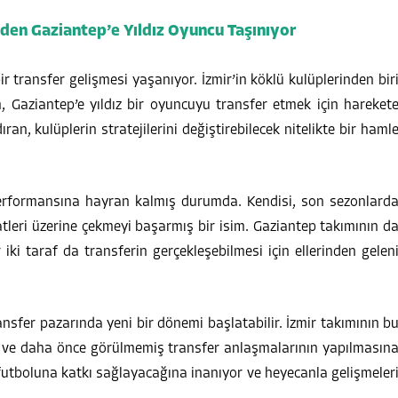
’den Gaziantep’e Yıldız Oyuncu Taşınıyor
 transfer gelişmesi yaşanıyor. İzmir’in köklü kulüplerinden bir
, Gaziantep’e yıldız bir oyuncuyu transfer etmek için hareket
ran, kulüplerin stratejilerini değiştirebilecek nitelikte bir haml
 performansına hayran kalmış durumda. Kendisi, son sezonlard
tleri üzerine çekmeyi başarmış bir isim. Gaziantep takımının d
iki taraf da transferin gerçekleşebilmesi için ellerinden gelen
ansfer pazarında yeni bir dönemi başlatabilir. İzmir takımının b
lir ve daha önce görülmemiş transfer anlaşmalarının yapılmasın
k futboluna katkı sağlayacağına inanıyor ve heyecanla gelişmeler