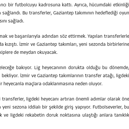
cı bir futbolcuyu kadrosuna kattı. Ayrıca, hücumdaki etkinliğ
a sağlandı. Bu transferler, Gaziantep takımının hedeflediği oyu
ını sağladı.
nmak ve başarılarıyla adından söz ettirmek. Yapılan transferlerl
a kızıştı. İzmir ve Gaziantep takımları, yeni sezonda birbirlerin
kiplere de meydan okuyacak.
a geleceğe bakıyor. Lig heyecanının dorukta olduğu bu dönemde
bekliyor. İzmir ve Gaziantep takımlarının transfer atağı, ligdek
bir heyecanla maçlara odaklanmasına neden oluyor.
i transferler, ligdeki heyecanı artıran önemli adımlar olarak ön
 yeni sezona iddialı bir şekilde giriş yapıyor. Futbolseverler, b
 ve ligdeki rekabetin doruk noktasına ulaştığı anlara tanıklı