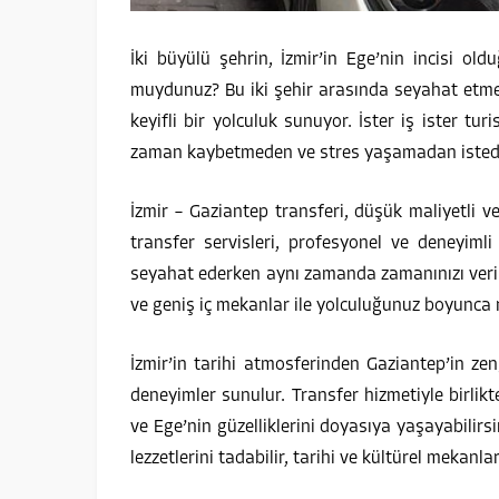
İki büyülü şehrin, İzmir’in Ege’nin incisi ol
muydunuz? Bu iki şehir arasında seyahat etmek 
keyifli bir yolculuk sunuyor. İster iş ister tu
zaman kaybetmeden ve stres yaşamadan istediği
İzmir – Gaziantep transferi, düşük maliyetli ve
transfer servisleri, profesyonel ve deneyiml
seyahat ederken aynı zamanda zamanınızı verimli
ve geniş iç mekanlar ile yolculuğunuz boyunca r
İzmir’in tarihi atmosferinden Gaziantep’in ze
deneyimler sunulur. Transfer hizmetiyle birlikt
ve Ege’nin güzelliklerini doyasıya yaşayabilirs
lezzetlerini tadabilir, tarihi ve kültürel mekanlar