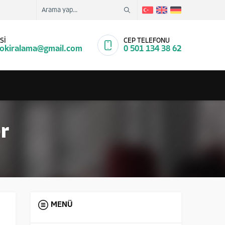
Sİ
CEP TELEFONU
tokiralama@gmail.com
0 501 134 38 62
r
MENÜ