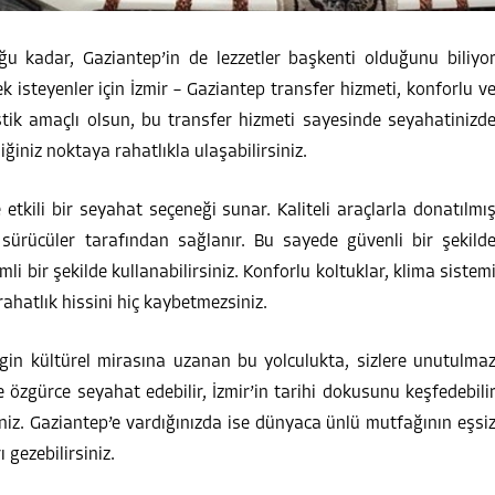
duğu kadar, Gaziantep’in de lezzetler başkenti olduğunu biliyo
isteyenler için İzmir – Gaziantep transfer hizmeti, konforlu v
ristik amaçlı olsun, bu transfer hizmeti sayesinde seyahatinizd
niz noktaya rahatlıkla ulaşabilirsiniz.
 etkili bir seyahat seçeneği sunar. Kaliteli araçlarla donatılmı
i sürücüler tarafından sağlanır. Bu sayede güvenli bir şekild
 bir şekilde kullanabilirsiniz. Konforlu koltuklar, klima sistem
ahatlık hissini hiç kaybetmezsiniz.
ngin kültürel mirasına uzanan bu yolculukta, sizlere unutulma
e özgürce seyahat edebilir, İzmir’in tarihi dokusunu keşfedebili
iniz. Gaziantep’e vardığınızda ise dünyaca ünlü mutfağının eşsi
ı gezebilirsiniz.