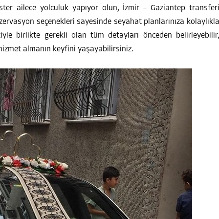
ster ailece yolculuk yapıyor olun, İzmir – Gaziantep transfer
zervasyon seçenekleri sayesinde seyahat planlarınıza kolaylıkl
iyle birlikte gerekli olan tüm detayları önceden belirleyebilir
izmet almanın keyfini yaşayabilirsiniz.