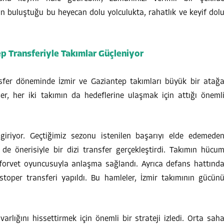
lerin buluştuğu bu heyecan dolu yolculukta, rahatlık ve keyif dol
p Transferiyle Takımlar Güçleniyor
fer döneminde İzmir ve Gaziantep takımları büyük bir atağ
ler, her iki takımın da hedeflerine ulaşmak için attığı öneml
giriyor. Geçtiğimiz sezonu istenilen başarıyı elde edemede
e önerisiyle bir dizi transfer gerçekleştirdi. Takımın hücu
forvet oyuncusuyla anlaşma sağlandı. Ayrıca defans hattınd
stoper transferi yapıldı. Bu hamleler, İzmir takımının gücün
arlığını hissettirmek için önemli bir strateji izledi. Orta sah