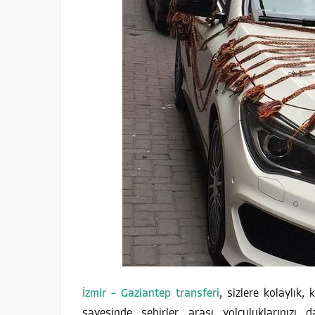
İzmir – Gaziantep transferi
, sizlere kolaylık,
sayesinde şehirler arası yolculuklarınızı d