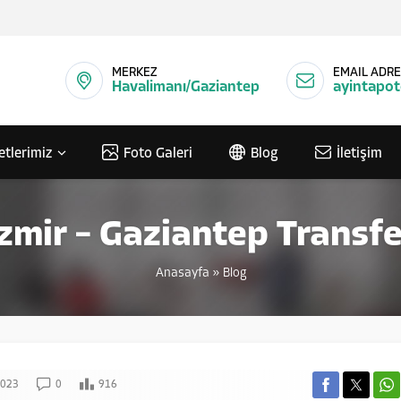
MERKEZ
EMAIL ADRE
Havalimanı/Gaziantep
ayintapo
etlerimiz
Foto Galeri
Blog
İletişim
İzmir – Gaziantep Transfe
Anasayfa
»
Blog
2023
0
916